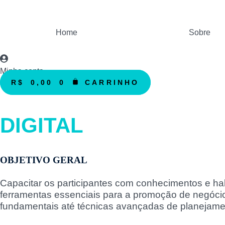
Ir
para
o
Home
Sobre
conteúdo
Minha conta
R$
0,00
0
CARRINHO
DIGITAL
OBJETIVO GERAL
Capacitar os participantes com conhecimentos e habi
ferramentas essenciais para a promoção de negócio
fundamentais até técnicas avançadas de planejamen