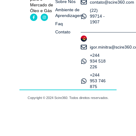
Sobre Nós
contato@scire360.com
Mercado de
Ambiente de
(22)
Óleo e Gás
Aprendizagem
99714 -
1907
Faq
______________________
Contato
igor.minitra@scire360.
+244
934 518
226
+244
953 746
875
Copyright © 2024 Scire360. Todos direitos reservados.