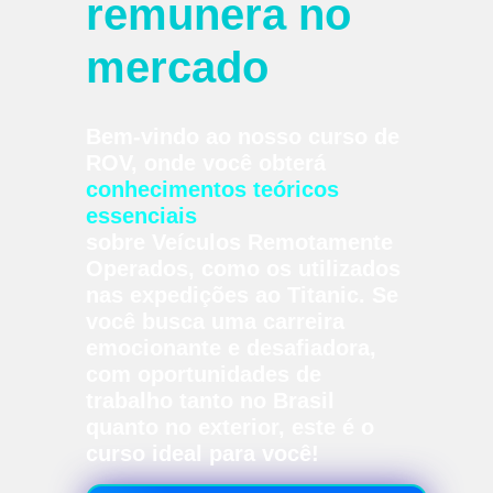
remunera no
mercado
Bem-vindo ao nosso curso de
ROV, onde você obterá
conhecimentos teóricos
essenciais
sobre Veículos Remotamente
Operados, como os utilizados
nas expedições ao Titanic. Se
você busca uma carreira
emocionante e desafiadora,
com oportunidades de
trabalho tanto no Brasil
quanto no exterior, este é o
curso ideal para você!