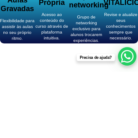
Própria
VITALÍCI
networking
Gravadas
Acesso ao
Revise e atualize
Grupo de
conteúdo do
seus
Flexibilidade para
networking
curso através de
conhecimentos
assistir às aulas
exclusivo para
plataforma
sempre que
no seu próprio
alunos trocarem
intuitiva.
necessário.
ritmo.
experiências.
Precisa de ajuda?
Instrutor Experiente:
Nosso instrutor possui
vasta experiência internacional, trazendo um
diferencial único ao curso. Ele compartilha
conhecimentos práticos e teóricos adquiridos
em diversas operações ao redor do mundo.
Currículo Abrangente:
O curso cobre desde
a legislação até a manutenção dos ROVs,
passando pela parte teórica necessária para
processos seletivos. Garantimos uma