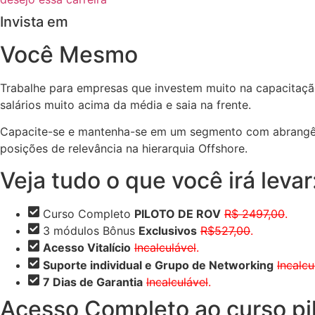
Invista em
Você Mesmo
Trabalhe para empresas que investem muito na capacitação
salários muito acima da média e saia na frente.
Capacite-se e mantenha-se em um segmento com abrangência
posições de relevância na hierarquia Offshore.
Veja tudo o que você irá levar
Curso Completo
PILOTO DE ROV
R$ 2497,00
.
3 módulos Bônus
Exclusivos
R$527,00
.
Acesso Vitalício
Incalculável
.
Suporte individual e Grupo de Networking
Incalcu
7 Dias de Garantia
Incalculável
.
Acesso Completo ao curso pi