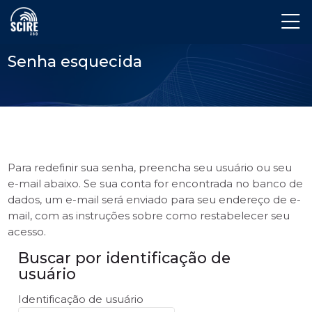
Skip to navigation
Skip to login form
Ir para o conteúdo principal
Skip to accessibility options
Skip to footer
Skip accessibility options
Senha esquecida
Para redefinir sua senha, preencha seu usuário ou seu
e-mail abaixo. Se sua conta for encontrada no banco de
dados, um e-mail será enviado para seu endereço de e-
mail, com as instruções sobre como restabelecer seu
acesso.
Buscar por identificação de
Buscar por identificação de usuário
usuário
Identificação de usuário