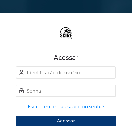
Skip to navigation
Skip to login form
Ir para o conteúdo principal
Skip to accessibility options
Skip to footer
Skip accessibility options
Acessar
Identificação de usuário
Senha
Esqueceu o seu usuário ou senha?
Acessar